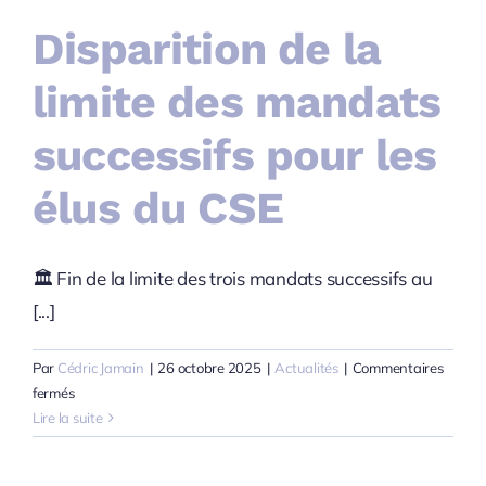
Disparition de la
limite des mandats
successifs pour les
élus du CSE
🏛️ Fin de la limite des trois mandats successifs au
[...]
Par
Cédric Jamain
|
26 octobre 2025
|
Actualités
|
Commentaires
sur
fermés
Disparition
Lire la suite
de
la