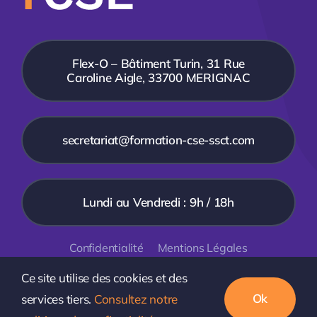
Flex-O – Bâtiment Turin, 31 Rue
Caroline Aigle, 33700 MERIGNAC
secretariat@formation-cse-ssct.com
Lundi au Vendredi : 9h / 18h
Confidentialité
Mentions Légales
© 2018 - 2026 • FCSE • Tous droits réservés
CréaSites
Ce site utilise des cookies et des
Sud-Ouest
- Création de site internet à Bordeaux
Ok
services tiers.
Consultez notre