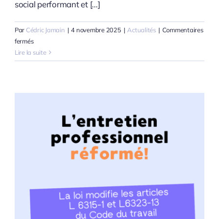
social performant et [...]
Par
Cédric Jamain
|
4 novembre 2025
|
Actualités
|
Commentaires
sur
fermés
Formations
Lire la suite
CSE
en
Nouvelle-
Aquitaine
:
développez
les
compétences
stratégiques
de
vos
élus