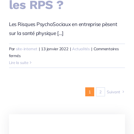
les RPS ?
Les Risques PsychoSociaux en entreprise pèsent
sur la santé physique [...]
Par
site-internet
|
13 janvier 2022
|
Actualités
|
Commentaires
sur
fermés
Comment
Lire la suite
prévenir
les
RPS
?
1
2
Suivant