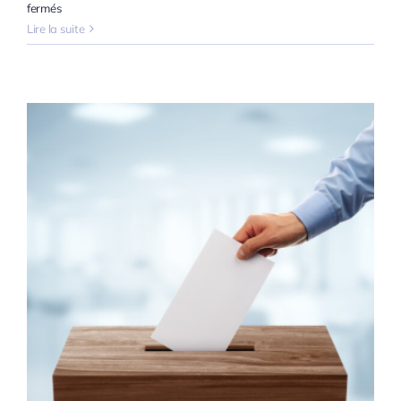
sur
fermés
L’abandon
Lire la suite
de
poste
considéré
comme
une
démission
…