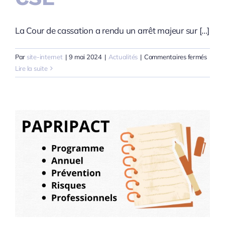
La Cour de cassation a rendu un arrêt majeur sur [...]
sur
Par
site-internet
|
9 mai 2024
|
Actualités
|
Commentaires fermés
Pas
Lire la suite
d’anc
minim
pour
les
oeuvr
social
du
CSE