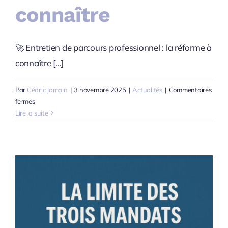
connaître
🚀 Entretien de parcours professionnel : la réforme à
connaître [...]
Par
Cédric Jamain
|
3 novembre 2025
|
Actualités
|
Commentaires
sur
fermés
Entretien
Lire la suite
de
parcours
professionnel
:
la
réforme
à
connaître