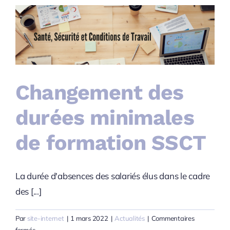
candidats.
Changement des
durées minimales
de formation SSCT
La durée d'absences des salariés élus dans le cadre
des [...]
Par
site-internet
|
1 mars 2022
|
Actualités
|
Commentaires
sur