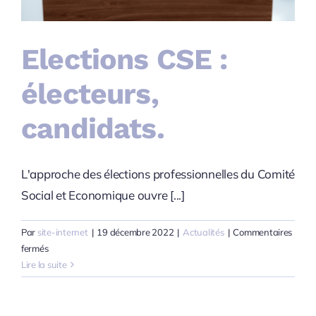
Elections CSE :
électeurs,
candidats.
L'approche des élections professionnelles du Comité
Social et Economique ouvre [...]
Par
site-internet
|
19 décembre 2022
|
Actualités
|
Commentaires
sur
fermés
Elections
Lire la suite
CSE
:
électeurs,