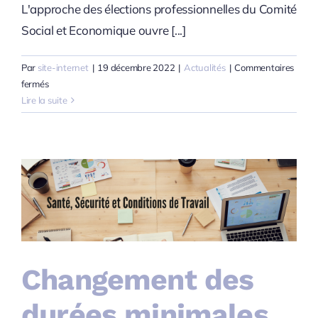
L'approche des élections professionnelles du Comité
Social et Economique ouvre [...]
Par
site-internet
|
19 décembre 2022
|
Actualités
|
Commentaires
sur
fermés
Elections
Lire la suite
CSE
:
électeurs,
candidats.
Changement des
durées minimales