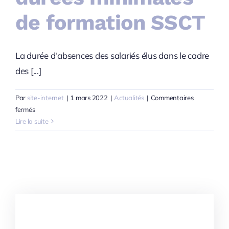
de formation SSCT
La durée d'absences des salariés élus dans le cadre
des [...]
Par
site-internet
|
1 mars 2022
|
Actualités
|
Commentaires
sur
fermés
Changement
Lire la suite
des
durées
minimales
de
formation
SSCT