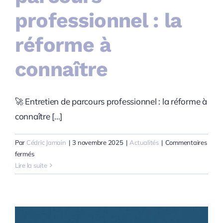
professionnel : la
réforme à
connaître
🚀 Entretien de parcours professionnel : la réforme à
connaître [...]
Par
Cédric Jamain
|
3 novembre 2025
|
Actualités
|
Commentaires
sur
fermés
Entretien
Lire la suite
de
parcours
professionnel
:
la