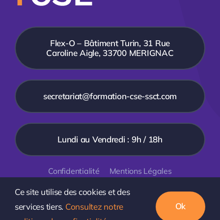
Flex-O – Bâtiment Turin, 31 Rue
Caroline Aigle, 33700 MERIGNAC
secretariat@formation-cse-ssct.com
Lundi au Vendredi : 9h / 18h
Confidentialité
Mentions Légales
Ce site utilise des cookies et des
© 2018 - 2026 • FCSE • Tous droits réservés
CréaSites
Sud-Ouest
- Création de site internet à Bordeaux
Ok
services tiers.
Consultez notre