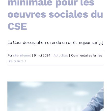
minimale pour les
oeuvres sociales du
CSE
La Cour de cassation a rendu un arrêt majeur sur [...]
sur
Par
site-internet
|
9 mai 2024
|
Actualités
|
Commentaires fermés
Pas
Lire la suite
d’anc
minim
pour
les
oeuvr
social
du
CSE