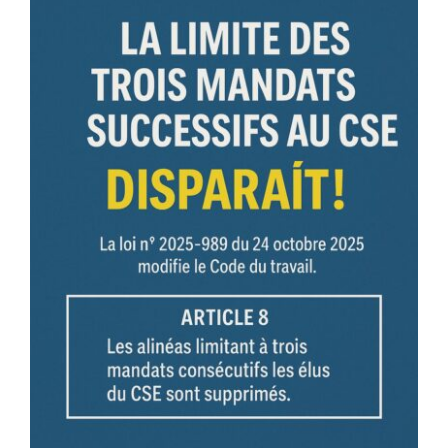
réforme
à
connaître